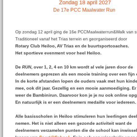
Zondag 18 april 2027
De 17e PCC Maalwater Run
Op zondag 12 april ging de 16e PCCMaalwaterrun&Walk van st
Traditioneel vanaf het Trias terrein en georganiseerd door
Rotary Club Heiloo, AV Trias en de buurtsportcoaches.
Het sportieve evenment voor heel Heiloo.
De
RUN
, over 1, 2, 4 en 10 km wordt al vele jaren door de
deelnemers geprezen als een mooie training over een fijn c
In de korte afstanden lopen de ouders vaak met hun kind
mee, ook dit jaar. Gezellig en een mooie aanmoediging. Er
weer de Bambinirun. Daarvoor kon je je nu ook online op
En natuurlijk is er een deelnemers medaille voor iedereen.
Alle basisscholen in Heiloo stimuleren hun leerlingen deel
nemen. Het is niet alleen een gezonde activiteit want de
deelnemers verzamelen punten die de school kan inwisse