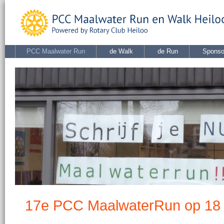
PCC Maalwater Run
de Walk
de Run
Sponso
17e PCC MaalwaterRun op 18 a