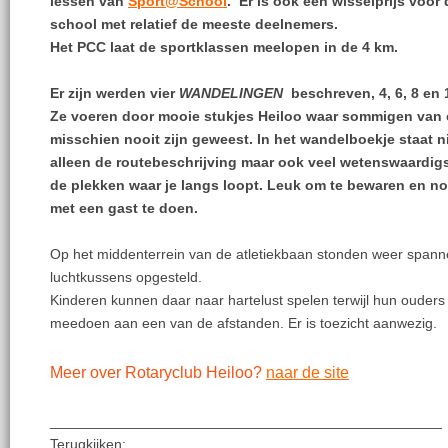
lessen van
Sport@School
. Er is ook een wisselprijs voor 
school met relatief de meeste deelnemers.
Het PCC laat de sportklassen meelopen in de 4 km.
Er zijn werden vier
WANDELINGEN
beschreven, 4, 6, 8 en 
Ze voeren door mooie stukjes Heiloo waar sommigen van
misschien nooit zijn geweest. In het wandelboekje staat n
alleen de routebeschrijving maar ook veel wetenswaardig
de plekken waar je langs loopt. Leuk om te bewaren en n
met een gast te doen.
Op het middenterrein van de atletiekbaan stonden weer span
luchtkussens opgesteld.
Kinderen kunnen daar naar hartelust spelen terwijl hun ouders
meedoen aan een van de afstanden. Er is toezicht aanwezig.
Meer over Rotaryclub Heiloo?
naar de site
_________________________________________________
Terugkijken: